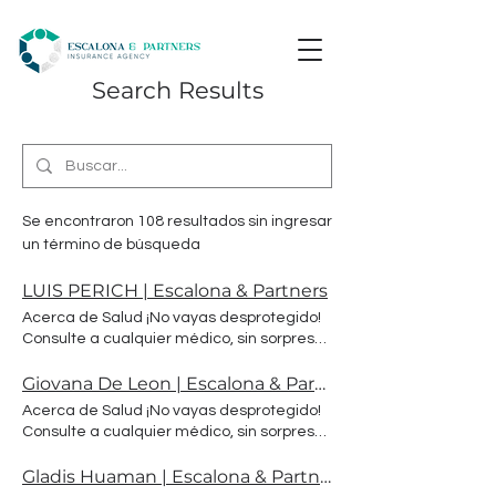
Search Results
Se encontraron 108 resultados sin ingresar
un término de búsqueda
LUIS PERICH | Escalona & Partners
Acerca de Salud ¡No vayas desprotegido!
Consulte a cualquier médico, sin sorpresas
para que sepa exactamente qué plan
paga antes de que tenga que salir de su
Giovana De Leon | Escalona & Partners
bolsillo o cuenta bancaria La vida Los
Acerca de Salud ¡No vayas desprotegido!
beneficios del seguro de vida son muchos.
Consulte a cualquier médico, sin sorpresas
No solo brinda estabilidad financiera a su
para que sepa exactamente qué plan
familia en caso de que algo suceda, sino
paga antes de que tenga que salir de su
Gladis Huaman | Escalona & Partners
que también le brinda tranquilidad al
bolsillo o cuenta bancaria La vida Los